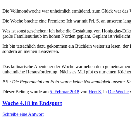
Die Vollmondwoche war unheimlich ermüdend, zum Glück war das Woc
Die Woche brachte eine Premiere: Ich war mit Frl. S. an unserem lan
Was ist sonst geschehen: Ich habe die Gestaltung von Honigglas-Etik
große Familienurlaub im hohen Norden geplant. Geplant ist vielleich
Ich bin tatsächlich dazu gekommen ein Büchlein weiter zu lesen, der P
sondern an meinen Lesezeiten.
Das kulinarische Abenteuer der Woche war neben dem gemeinsamen Ess
unheimliche Herausforderung. Nächstes Mal gibt es nur einen Küchen
P.S.: Die Peperoncini am Foto waren keine Notwendigkeit unserer 
Dieser Beitrag wurde am
5. Februar 2018
von
Herr S.
in
Die Woche
v
Woche 4.18 im Endspurt
Schreibe eine Antwort