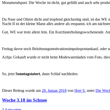
Monatsendspurt. Die Woche ist dicht, gut gefüllt und auch sehr pro
Da Nase und Ohren dicht und tropfend gleichzeitig sind, ist das WE ni
Nacht II ist der kleine Mann alles andere als enspannt, ich am nächste
Gut, WE war trotz allem fein. Ein Kurzfasterholungswochenende. Am
Freitag davor noch Belohnungsmotivationsimpulsspontankauf, oder 
Achja: Gekauft wurde er nicht beim Modewarenladen vom Foto, dieser 
So, jetzt
Sonntagstatort
, dann Schlaf nachholen.
Dieser Beitrag wurde am
28. Januar 2018
von
Herr S.
unter
Die Woc
Woche 3.18 im Schnee
3 Antworten