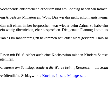
henende entsprechend erholsam und am Sonntag haben wir tatsächlic
gem Arbeitstag Mittagessen. Wow. Das wir das nicht schon längst gemac
etten mit einem Imker besprochen, war wieder beim Zahnarzt, habe ein
t ein wenig übertrieben, eher besprochen. Die genaue Planung kommt n
lan es im Jänner fertig zu bekommen hat leider nicht geklappt. Halb so
en mit Frl. S. sicher auch eine Kochsession mit den Kindern Samstag
gehilfen.
Kochkünste am Samstag, sondern die Würze beim „Restlessen“ am Son
eröffentlicht. Schlagworte:
Kochen
,
Lesen
,
Mittagessen
.