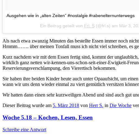
Ausgehen wie in „alten Zeiten“ #nostalgie #rabenelternunterwegs
Ein Beitrag geteilt von
Frl. S
(@frl.s) am
Mär 3, 20
Als nach etwa zwanzig Minuten das bestellte Essen immer noch nicht
Hmmm……. über meinen Tonfall muss ich nicht viel schreiben, es genü
Kurz nachdem wir mit dem Essen fertig sind, kommt der unglaublich, 
wirklich ganz netten wir-kennen-uns-schon-seit-einer-Ewigkeit-Freun
Reservierungsverschlampung, den Vierertisch bekommen.
Sie haben ihre beiden Kinder heute auch unter Opaaufsicht, um einen 
wann wir uns denn wieder einmal zu viert gemütlich versitzen können. 
Wir hatten dann einen sehr kurzweiligen Abend und sind auch gut und 
Dieser Beitrag wurde am
5. März 2018
von
Herr S.
in
Die Woche
ver
Woche 5.18 – Kochen, Lesen, Essen
Schreibe eine Antwort