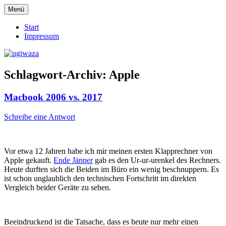
Zum
Menü
Inhalt
Einblicke, Ausblick und Lichtblicke
ugiwaza
springen
Start
Impressum
Schlagwort-Archiv:
Apple
Macbook 2006 vs. 2017
Schreibe eine Antwort
Vor etwa 12 Jahren habe ich mir meinen ersten Klapprechner von
Apple gekauft.
Ende Jänner
gab es den Ur-ur-urenkel des Rechners.
Heute durften sich die Beiden im Büro ein wenig beschnuppern. Es
ist schon unglaublich den technischen Fortschritt im direkten
Vergleich beider Geräte zu sehen.
Beeindruckend ist die Tatsache, dass es heute nur mehr einen