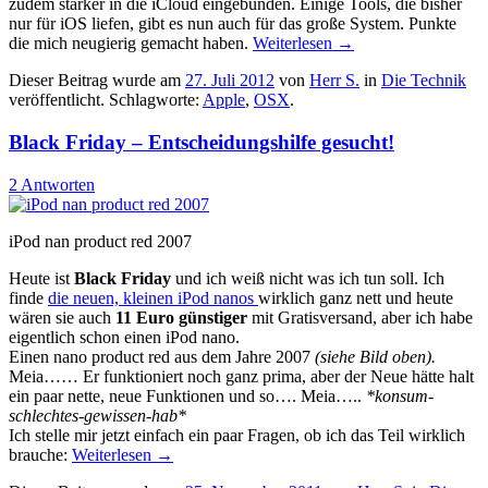
zudem stärker in die iCloud eingebunden. Einige Tools, die bisher
nur für iOS liefen, gibt es nun auch für das große System. Punkte
die mich neugierig gemacht haben.
Weiterlesen
→
Dieser Beitrag wurde am
27. Juli 2012
von
Herr S.
in
Die Technik
veröffentlicht. Schlagworte:
Apple
,
OSX
.
Black Friday – Entscheidungshilfe gesucht!
2 Antworten
iPod nan product red 2007
Heute ist
Black Friday
und ich weiß nicht was ich tun soll. Ich
finde
die neuen, kleinen iPod nanos
wirklich ganz nett und heute
wären sie auch
11 Euro günstiger
mit Gratisversand, aber ich habe
eigentlich schon einen iPod nano.
Einen nano product red aus dem Jahre 2007
(siehe Bild oben).
Meia…… Er funktioniert noch ganz prima, aber der Neue hätte halt
ein paar nette, neue Funktionen und so…. Meia…..
*konsum-
schlechtes-gewissen-hab*
Ich stelle mir jetzt einfach ein paar Fragen, ob ich das Teil wirklich
brauche:
Weiterlesen
→