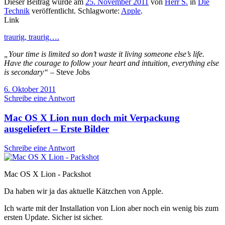
Dieser Beitrag wurde am
25. November 2011
von
Herr S.
in
Die
Technik
veröffentlicht. Schlagworte:
Apple
.
Link
traurig, traurig….
„Your time is limited so don’t waste it living someone else’s life.
Have the courage to follow your heart and intuition, everything else
is secondary“
– Steve Jobs
6. Oktober 2011
Schreibe eine Antwort
Mac OS X Lion nun doch mit Verpackung
ausgeliefert – Erste Bilder
Schreibe eine Antwort
Mac OS X Lion - Packshot
Da haben wir ja das aktuelle Kätzchen von Apple.
Ich warte mit der Installation von Lion aber noch ein wenig bis zum
ersten Update. Sicher ist sicher.