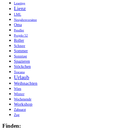
Lesetipp
Lienz
LML
Neujahrsvorsätze
Oma
Pendler
Projekt 52
Roller
Schnee
Sommer
Sonntag
Spazieren
Stöckchen
Toscana
Urlaub
Weihnachten
Wien
Winter
Wochenende
Workshop
Zahnarzt
Zug
Finden: