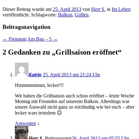
Dieser Beitrag wurde am
25. April 2013
von
Herr S.
in
Im Leben
veröffentlicht. Schlagworte:
Balkon
,
Grillen
.
Beitragsnavigation
←
Freiraum
Am Bau – 5
→
2 Gedanken zu „
Grillsaison eröffnet
“
Katrin
25. April 2013 um 21:24 Uhr
Hmmmmmmm, lecker!!!
Wir haben die Grillsaison auch schon eröffnet – letzte Woche
Montag mit Freunden auf unserem Balkon. Allerdings war
unsere Auswahl nicht ganz so reichhaltig wie bei euch – aber
lecker wars trotzdem 😉
Antworten
↓
Herr S.
Beitragsautor
26. April 2013 um 05:55 Uhr