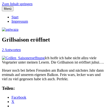
Zum Inhalt springen
Menü
Einblicke, Ausblick und Lichtblicke
ugiwaza
Start
Impressum
Grillsaison eröffnet
2 Antworten
Ich hoffe ich habe nicht allzu viele
Vegetarier unter meinen Lesern. Die Grillsaison ist eröffnet juhui….
Heuer noch bei lieben Freunden am Balkon und nächstes Jahr dann
erstmals auf unserem eigenen Balkon. Fein wars, lecker wars und
viel zu viel gegessen habe ich auch. Perfekt.
Teilen:
Facebook
X