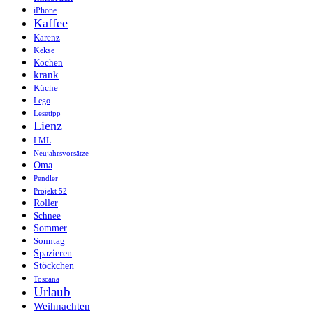
iPhone
Kaffee
Karenz
Kekse
Kochen
krank
Küche
Lego
Lesetipp
Lienz
LML
Neujahrsvorsätze
Oma
Pendler
Projekt 52
Roller
Schnee
Sommer
Sonntag
Spazieren
Stöckchen
Toscana
Urlaub
Weihnachten