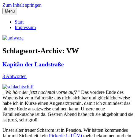
Zum Inhalt springen
Menü
Einblicke, Ausblick und Lichtblicke
ugiwaza
Start
Impressum
Schlagwort-Archiv:
VW
Kapitän der Landstraße
3 Antworten
„Wo hört der jetzt nochmal vorne auf?“
Das vordere Ende des
Wagens ist vom Fahrersitz aus nicht sichtbar und glücklicherweise
habe ich in Kürze einen Augenarzttermin, damit ich zumindest das
hintere Ende ansatzweise erahnen kann. Unsere neue
Familienkutsche ist da. Gestern Abend habe ich sie abgeholt und sie
ist groß, sehr groß.
Unser alter treuer Schärom ist in Pension. Wir hätten kommendes
Jahr mit Sicherheit kein
Pickerle (=TÜV)
mehr bekommen und ein