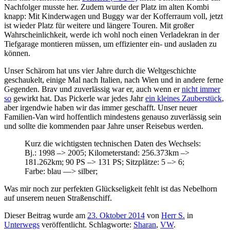
Nachfolger musste her. Zudem wurde der Platz im alten Kombi
knapp: Mit Kinderwagen und Buggy war der Kofferraum voll, jetzt
ist wieder Platz für weitere und längere Touren. Mit großer
Wahrscheinlichkeit, werde ich wohl noch einen Verladekran in der
Tiefgarage montieren müssen, um effizienter ein- und ausladen zu
können.
Unser Schärom hat uns vier Jahre durch die Weltgeschichte
geschaukelt, einige Mal nach Italien, nach Wien und in andere ferne
Gegenden. Brav und zuverlässig war er, auch wenn er
nicht immer
so
gewirkt hat. Das Pickerle war jedes Jahr
ein kleines Zauberstück
,
aber irgendwie haben wir das immer geschafft. Unser neuer
Familien-Van wird hoffentlich mindestens genauso zuverlässig sein
und sollte die kommenden paar Jahre unser Reisebus werden.
Kurz die wichtigsten technischen Daten des Wechsels:
Bj.: 1998 –> 2005; Kilometerstand: 256.373km –>
181.262km; 90 PS –> 131 PS; Sitzplätze: 5 –> 6;
Farbe: blau —> silber;
Was mir noch zur perfekten Glückseligkeit fehlt ist das Nebelhorn
auf unserem neuen Straßenschiff.
Dieser Beitrag wurde am
23. Oktober 2014
von
Herr S.
in
Unterwegs
veröffentlicht. Schlagworte:
Sharan
,
VW
.