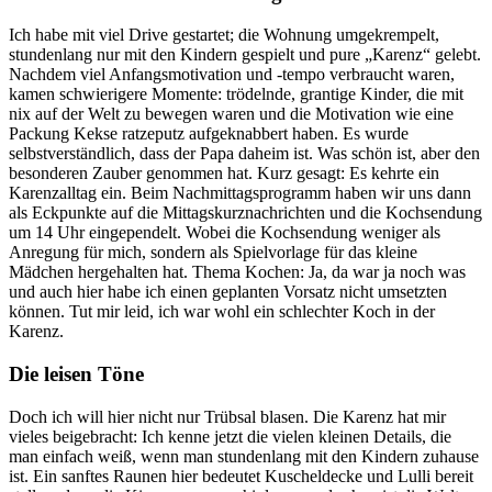
Ich habe mit viel Drive gestartet; die Wohnung umgekrempelt,
stundenlang nur mit den Kindern gespielt und pure „Karenz“ gelebt.
Nachdem viel Anfangsmotivation und -tempo verbraucht waren,
kamen schwierigere Momente: trödelnde, grantige Kinder, die mit
nix auf der Welt zu bewegen waren und die Motivation wie eine
Packung Kekse ratzeputz aufgeknabbert haben. Es wurde
selbstverständlich, dass der Papa daheim ist. Was schön ist, aber den
besonderen Zauber genommen hat. Kurz gesagt: Es kehrte ein
Karenzalltag ein. Beim Nachmittagsprogramm haben wir uns dann
als Eckpunkte auf die Mittagskurznachrichten und die Kochsendung
um 14 Uhr eingependelt. Wobei die Kochsendung weniger als
Anregung für mich, sondern als Spielvorlage für das kleine
Mädchen hergehalten hat. Thema Kochen: Ja, da war ja noch was
und auch hier habe ich einen geplanten Vorsatz nicht umsetzten
können. Tut mir leid, ich war wohl ein schlechter Koch in der
Karenz.
Die leisen Töne
Doch ich will hier nicht nur Trübsal blasen. Die Karenz hat mir
vieles beigebracht: Ich kenne jetzt die vielen kleinen Details, die
man einfach weiß, wenn man stundenlang mit den Kindern zuhause
ist. Ein sanftes Raunen hier bedeutet Kuscheldecke und Lulli bereit