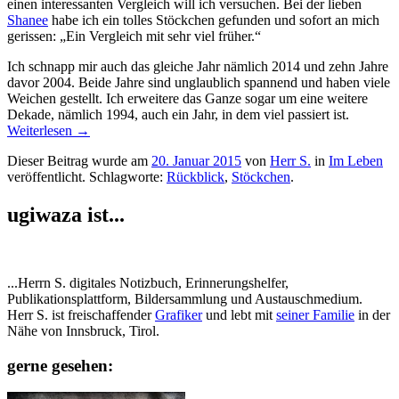
einen interessanten Vergleich will ich versuchen. Bei der lieben
Shanee
habe ich ein tolles Stöckchen gefunden und sofort an mich
gerissen: „Ein Vergleich mit sehr viel früher.“
Ich schnapp mir auch das gleiche Jahr nämlich 2014 und zehn Jahre
davor 2004. Beide Jahre sind unglaublich spannend und haben viele
Weichen gestellt. Ich erweitere das Ganze sogar um eine weitere
Dekade, nämlich 1994, auch ein Jahr, in dem viel passiert ist.
Weiterlesen
→
Dieser Beitrag wurde am
20. Januar 2015
von
Herr S.
in
Im Leben
veröffentlicht. Schlagworte:
Rückblick
,
Stöckchen
.
ugiwaza ist...
...Herrn S. digitales Notizbuch, Erinnerungshelfer,
Publikationsplattform, Bildersammlung und Austauschmedium.
Herr S. ist freischaffender
Grafiker
und lebt mit
seiner Familie
in der
Nähe von Innsbruck, Tirol.
gerne gesehen: