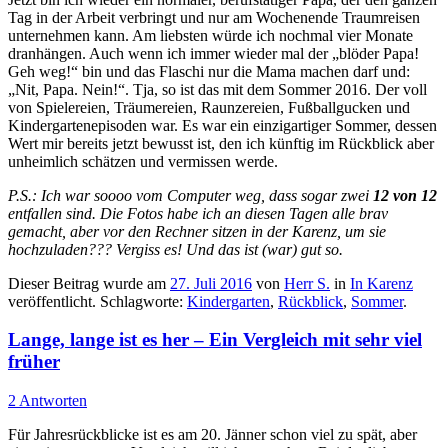
Tag in der Arbeit verbringt und nur am Wochenende Traumreisen
unternehmen kann. Am liebsten würde ich nochmal vier Monate
dranhängen. Auch wenn ich immer wieder mal der „blöder Papa!
Geh weg!“ bin und das Flaschi nur die Mama machen darf und:
„Nit, Papa. Nein!“. Tja, so ist das mit dem Sommer 2016. Der voll
von Spielereien, Träumereien, Raunzereien, Fußballgucken und
Kindergartenepisoden war. Es war ein einzigartiger Sommer, dessen
Wert mir bereits jetzt bewusst ist, den ich künftig im Rückblick aber
unheimlich schätzen und vermissen werde.
P.S.: Ich war soooo vom Computer weg, dass sogar zwei
12 von 12
entfallen sind. Die Fotos habe ich an diesen Tagen alle brav
gemacht, aber vor den Rechner sitzen in der Karenz, um sie
hochzuladen??? Vergiss es! Und das ist (war) gut so.
Dieser Beitrag wurde am
27. Juli 2016
von
Herr S.
in
In Karenz
veröffentlicht. Schlagworte:
Kindergarten
,
Rückblick
,
Sommer
.
Lange, lange ist es her – Ein Vergleich mit sehr viel
früher
2 Antworten
Für Jahresrückblicke ist es am 20. Jänner schon viel zu spät, aber