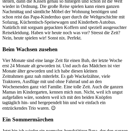
stellen, dann die Kissen genau so hinlegen und schon ist die Welt
wieder in Ordnung. Die große Reise spielen kann einen ganzen
Nachmittag und sämtliche Möbel der Wohnung benötigen und
schon reist das Papa-Kinderduo quer durch die Weltgeschichte mit
Sofazug, Küchentisch-Speisewagen und Kinderbett-Autobus.
Natürlich mit sorgsam gepackten Koffern und speziell ausgesuchter
Reisekleidung. Haben wir heute noch was vor? Stresst die Zeit?
Nein, heute spielen wir! Sonst nix. Perfekt.
Beim Wachsen zusehen
Vier Monate sind eine lange Zeit für einen Bub, der letzte Woche
erst 24 Monate alt geworden ist. Und auch das Mädchen ist vier
Monate älter geworden und ich habe diesen kleinen
Zeitrahmen ganz nah miterlebt. Es gab Wackelzähne, viele
Traktoren, Ausflüge mit und ohne Fahrrad und an den
Wochenenden ganz viel Familie. Eine tolle Zeit. Auch die ganzen
Mamas im Kindergarten, kennen mich nun. Nicht, weil ich ungut
aufgefallen wäre, sondern weil ich mit den beiden Knöpfen
tagtäglich hin- und hergependelt bin und wir einfach ein
entzückendes Trio waren. 😉
Ein Sommermärchen
Jetzt bin ich wieder ein normaler, berufstätiger Papa, der den ganzen