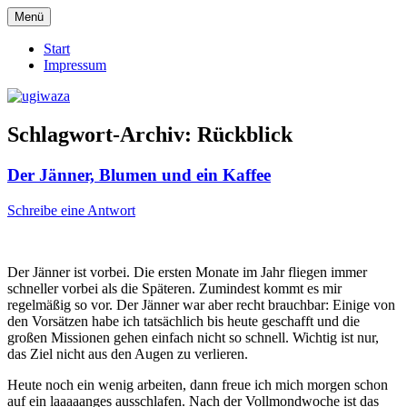
Zum
Menü
Inhalt
Einblicke, Ausblick und Lichtblicke
ugiwaza
springen
Start
Impressum
Schlagwort-Archiv:
Rückblick
Der Jänner, Blumen und ein Kaffee
Schreibe eine Antwort
Der Jänner ist vorbei. Die ersten Monate im Jahr fliegen immer
schneller vorbei als die Späteren. Zumindest kommt es mir
regelmäßig so vor. Der Jänner war aber recht brauchbar: Einige von
den Vorsätzen habe ich tatsächlich bis heute geschafft und die
großen Missionen gehen einfach nicht so schnell. Wichtig ist nur,
das Ziel nicht aus den Augen zu verlieren.
Heute noch ein wenig arbeiten, dann freue ich mich morgen schon
auf ein laaaaanges ausschlafen. Nach der Vollmondwoche ist das