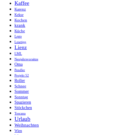
Kaffee
Karenz
Kekse
Kochen
krank
Küche
Lego
Lesetipp
Lienz
LML
Neujahrsvorsätze
Oma
Pendler
Projekt 52
Roller
Schnee
Sommer
Sonntag
Spazieren
Stöckchen
Toscana
Urlaub
Weihnachten
Wien