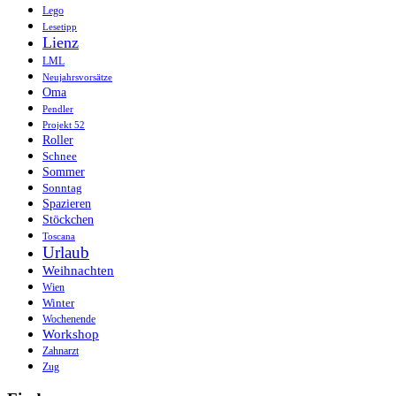
Lego
Lesetipp
Lienz
LML
Neujahrsvorsätze
Oma
Pendler
Projekt 52
Roller
Schnee
Sommer
Sonntag
Spazieren
Stöckchen
Toscana
Urlaub
Weihnachten
Wien
Winter
Wochenende
Workshop
Zahnarzt
Zug