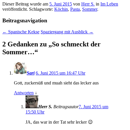
Dieser Beitrag wurde am
5. Juni 2015
von
Herr S.
in
Im Leben
veröffentlicht. Schlagworte:
Köchin
,
Pasta
,
Sommer
.
Beitragsnavigation
←
Spanische Kekse
Spaziergang mit Ausblick
→
2 Gedanken zu „
So schmeckt der
Sommer…
“
Sari
6. Juni 2015 um 16:47 Uhr
Gott, zuckersüß und muah sieht das lecker aus
Antworten
↓
Herr S.
Beitragsautor
7. Juni 2015 um
15:50 Uhr
JA, das war in der Tat sehr lecker 😉