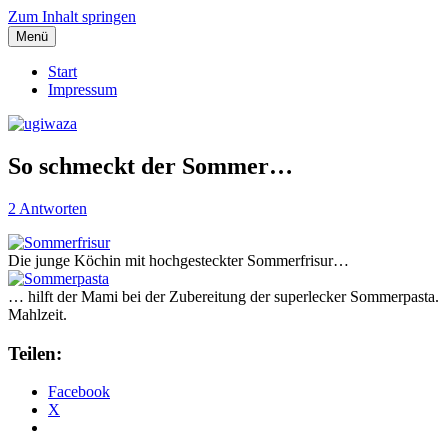
Zum Inhalt springen
Menü
Einblicke, Ausblick und Lichtblicke
ugiwaza
Start
Impressum
So schmeckt der Sommer…
2 Antworten
Die junge Köchin mit hochgesteckter Sommerfrisur…
… hilft der Mami bei der Zubereitung der superlecker Sommerpasta.
Mahlzeit.
Teilen:
Facebook
X