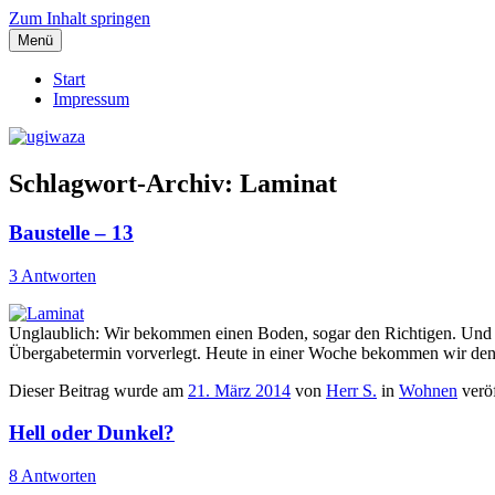
Zum Inhalt springen
Menü
Einblicke, Ausblick und Lichtblicke
ugiwaza
Start
Impressum
Schlagwort-Archiv:
Laminat
Baustelle – 13
3 Antworten
Unglaublich: Wir bekommen einen Boden, sogar den Richtigen. Und das
Übergabetermin vorverlegt. Heute in einer Woche bekommen wir den
Dieser Beitrag wurde am
21. März 2014
von
Herr S.
in
Wohnen
veröf
Hell oder Dunkel?
8 Antworten