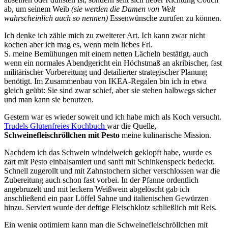
ab, um seinem Weib
(sie werden die Damen von Welt
wahrscheinlich auch so nennen)
Essenwünsche zurufen zu können.
Ich denke ich zähle mich zu zweiterer Art. Ich kann zwar nicht
kochen aber ich mag es, wenn mein liebes Frl.
S. meine Bemühungen mit einem netten Lächeln bestätigt, auch
wenn ein normales Abendgericht ein Höchstmaß an akribischer, fast
militärischer Vorbereitung und detailierter strategischer Planung
benötigt. Im Zusammenbau von IKEA-Regalen bin ich in etwa
gleich geübt: Sie sind zwar schief, aber sie stehen halbwegs sicher
und man kann sie benutzen.
Gestern war es wieder soweit und ich habe mich als Koch versucht.
Trudels Glutenfreies Kochbuch
war die Quelle,
Schweinefleischröllchen mit Pesto
meine kulinarische Mission.
Nachdem ich das Schwein windelweich geklopft habe, wurde es
zart mit Pesto einbalsamiert und sanft mit Schinkenspeck bedeckt.
Schnell zugerollt und mit Zahnstochern sicher verschlossen war die
Zubereitung auch schon fast vorbei. In der Pfanne ordentlich
angebruzelt und mit leckern Weißwein abgelöscht gab ich
anschließend ein paar Löffel Sahne und italienischen Gewürzen
hinzu. Serviert wurde der deftige Fleischklotz schließlich mit Reis.
Ein wenig optimiern kann man die Schweinefleischröllchen mit