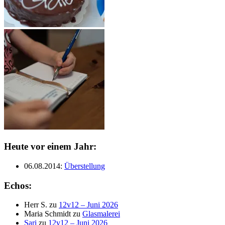
Heute vor einem Jahr:
06.08.2014
:
Überstellung
Echos:
Herr S.
zu
12v12 – Juni 2026
Maria Schmidt
zu
Glasmalerei
Sari
zu
12v12 – Juni 2026