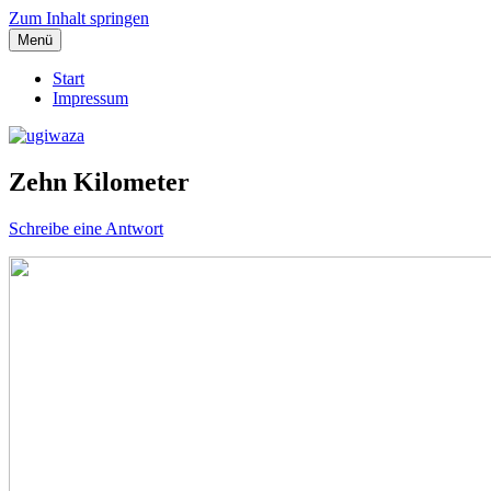
Zum Inhalt springen
Menü
Einblicke, Ausblick und Lichtblicke
ugiwaza
Start
Impressum
Zehn Kilometer
Schreibe eine Antwort