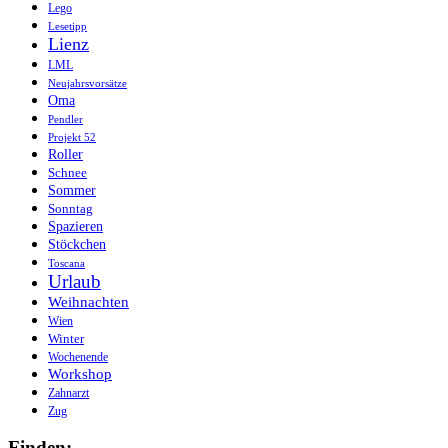
Lego
Lesetipp
Lienz
LML
Neujahrsvorsätze
Oma
Pendler
Projekt 52
Roller
Schnee
Sommer
Sonntag
Spazieren
Stöckchen
Toscana
Urlaub
Weihnachten
Wien
Winter
Wochenende
Workshop
Zahnarzt
Zug
Finden: