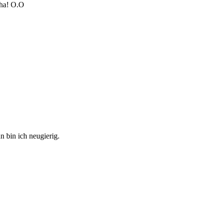
Oha! O.O
n bin ich neugierig.