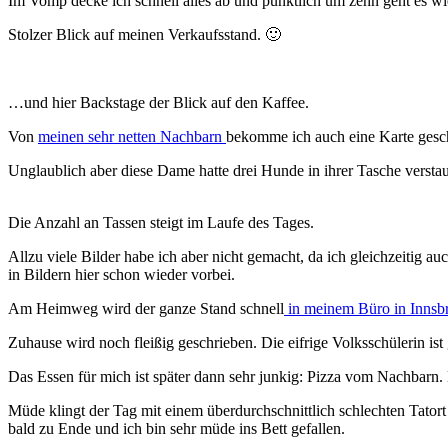
Im Vomp decke ich schnell alles ab und pünktlich um zehn geht es wi
Stolzer Blick auf meinen Verkaufsstand. 🙂
…und hier Backstage der Blick auf den Kaffee.
Von
meinen sehr netten Nachbarn
bekomme ich auch eine Karte gesc
Unglaublich aber diese Dame hatte drei Hunde in ihrer Tasche verstau
Die Anzahl an Tassen steigt im Laufe des Tages.
Allzu viele Bilder habe ich aber nicht gemacht, da ich gleichzeitig a
in Bildern hier schon wieder vorbei.
Am Heimweg wird der ganze Stand schnell
in meinem Büro in Innsb
Zuhause wird noch fleißig geschrieben. Die eifrige Volksschülerin is
Das Essen für mich ist später dann sehr junkig: Pizza vom Nachbarn
Müde klingt der Tag mit einem überdurchschnittlich schlechten Tatort
bald zu Ende und ich bin sehr müde ins Bett gefallen.