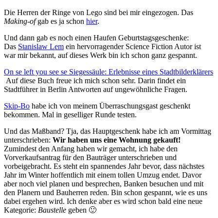
Die Herren der Ringe von Lego sind bei mir eingezogen. Das
Making-of
gab es ja schon
hier
.
Und dann gab es noch einen Haufen Geburtstagsgeschenke:
Das
Stanislaw Lem
ein hervorragender Science Fiction Autor ist
war mir bekannt, auf dieses Werk bin ich schon ganz gespannt.
On se left you see se Siegessäule: Erlebnisse eines Stadtbilderklärers
Auf diese Buch freue ich mich schon sehr. Darin findet ein
Stadtführer in Berlin Antworten auf ungewöhnliche Fragen.
Skip-Bo
habe ich von meinem Überraschungsgast geschenkt
bekommen. Mal in geselliger Runde testen.
Und das Maßband? Tja, das Hauptgeschenk habe ich am Vormittag
unterschrieben:
Wir haben uns eine Wohnung gekauft!
Zumindest den Anfang haben wir gemacht, ich habe den
Vorverkaufsantrag für den Bauträger unterschrieben und
vorbeigebracht. Es steht ein spannendes Jahr bevor, dass nächstes
Jahr im Winter hoffentlich mit einem tollen Umzug endet. Davor
aber noch viel planen und besprechen, Banken besuchen und mit
den Planern und Bauherren reden. Bin schon gespannt, wie es uns
dabei ergehen wird. Ich denke aber es wird schon bald eine neue
Kategorie:
Baustelle
geben 🙂