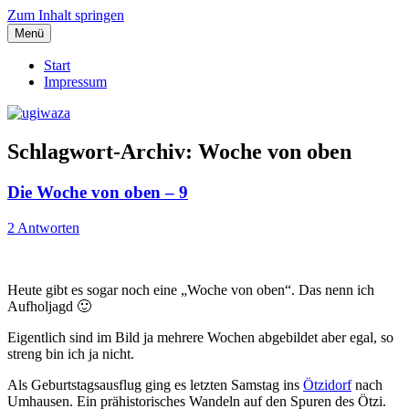
Zum Inhalt springen
Menü
Einblicke, Ausblick und Lichtblicke
ugiwaza
Start
Impressum
Schlagwort-Archiv:
Woche von oben
Die Woche von oben – 9
2 Antworten
Heute gibt es sogar noch eine „Woche von oben“. Das nenn ich
Aufholjagd 🙂
Eigentlich sind im Bild ja mehrere Wochen abgebildet aber egal, so
streng bin ich ja nicht.
Als Geburtstagsausflug ging es letzten Samstag ins
Ötzidorf
nach
Umhausen. Ein prähistorisches Wandeln auf den Spuren des Ötzi.