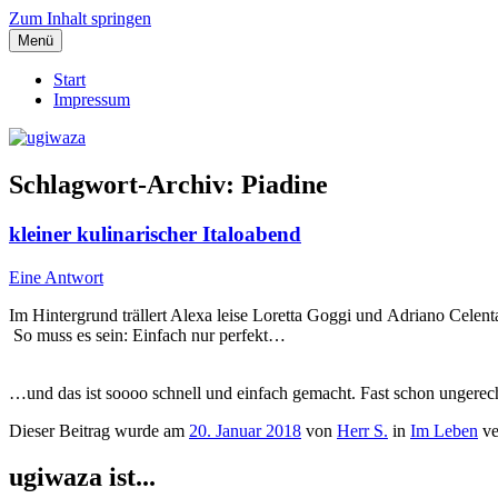
Zum Inhalt springen
Menü
Einblicke, Ausblick und Lichtblicke
ugiwaza
Start
Impressum
Schlagwort-Archiv:
Piadine
kleiner kulinarischer Italoabend
Eine Antwort
Im Hintergrund trällert Alexa leise Loretta Goggi und Adriano Celent
So muss es sein: Einfach nur perfekt…
…und das ist soooo schnell und einfach gemacht. Fast schon ungerecht,
Dieser Beitrag wurde am
20. Januar 2018
von
Herr S.
in
Im Leben
ve
ugiwaza ist...