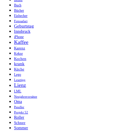
Bozen
Buch
Bücher
Eisbecher
Fotosafari
Geburtstag
Innsbruck
iPhone
Kaffee
Karenz
Kekse
Kochen
krank
Küche
Lego
Lesetipp
Lienz
LML
Neujahrsvorsätze
Oma
Pendler
Projekt 52
Roller
Schnee
Sommer