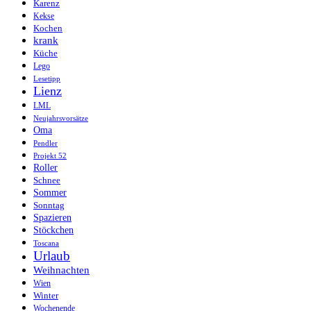
Karenz
Kekse
Kochen
krank
Küche
Lego
Lesetipp
Lienz
LML
Neujahrsvorsätze
Oma
Pendler
Projekt 52
Roller
Schnee
Sommer
Sonntag
Spazieren
Stöckchen
Toscana
Urlaub
Weihnachten
Wien
Winter
Wochenende