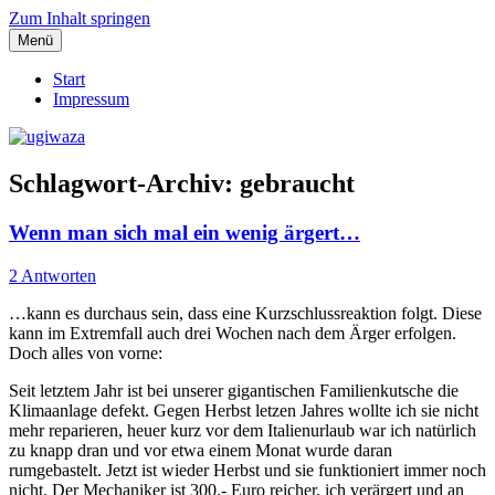
Zum Inhalt springen
Menü
Einblicke, Ausblick und Lichtblicke
ugiwaza
Start
Impressum
Schlagwort-Archiv:
gebraucht
Wenn man sich mal ein wenig ärgert…
2 Antworten
…kann es durchaus sein, dass eine Kurzschlussreaktion folgt. Diese
kann im Extremfall auch drei Wochen nach dem Ärger erfolgen.
Doch alles von vorne:
Seit letztem Jahr ist bei unserer gigantischen Familienkutsche die
Klimaanlage defekt. Gegen Herbst letzen Jahres wollte ich sie nicht
mehr reparieren, heuer kurz vor dem Italienurlaub war ich natürlich
zu knapp dran und vor etwa einem Monat wurde daran
rumgebastelt. Jetzt ist wieder Herbst und sie funktioniert immer noch
nicht. Der Mechaniker ist 300.- Euro reicher, ich verärgert und an