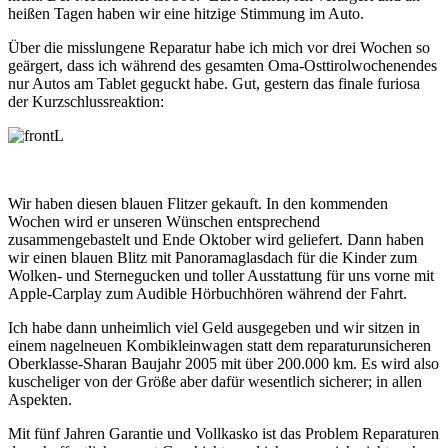
heißen Tagen haben wir eine hitzige Stimmung im Auto.
Über die misslungene Reparatur habe ich mich vor drei Wochen so
geärgert, dass ich während des gesamten Oma-Osttirolwochenendes
nur Autos am Tablet geguckt habe. Gut, gestern das finale furiosa
der Kurzschlussreaktion:
Wir haben diesen blauen Flitzer gekauft. In den kommenden
Wochen wird er unseren Wünschen entsprechend
zusammengebastelt und Ende Oktober wird geliefert. Dann haben
wir einen blauen Blitz mit Panoramaglasdach für die Kinder zum
Wolken- und Sternegucken und toller Ausstattung für uns vorne mit
Apple-Carplay zum Audible Hörbuchhören während der Fahrt.
Ich habe dann unheimlich viel Geld ausgegeben und wir sitzen in
einem nagelneuen Kombikleinwagen statt dem reparaturunsicheren
Oberklasse-Sharan Baujahr 2005 mit über 200.000 km. Es wird also
kuscheliger von der Größe aber dafür wesentlich sicherer; in allen
Aspekten.
Mit fünf Jahren Garantie und Vollkasko ist das Problem Reparaturen