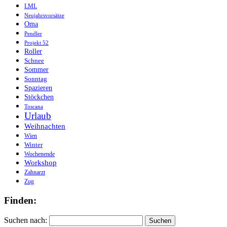
LML
Neujahrsvorsätze
Oma
Pendler
Projekt 52
Roller
Schnee
Sommer
Sonntag
Spazieren
Stöckchen
Toscana
Urlaub
Weihnachten
Wien
Winter
Wochenende
Workshop
Zahnarzt
Zug
Finden:
Suchen nach: