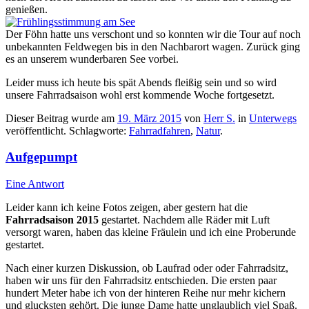
genießen.
Der Föhn hatte uns verschont und so konnten wir die Tour auf noch
unbekannten Feldwegen bis in den Nachbarort wagen. Zurück ging
es an unserem wunderbaren See vorbei.
Leider muss ich heute bis spät Abends fleißig sein und so wird
unsere Fahrradsaison wohl erst kommende Woche fortgesetzt.
Dieser Beitrag wurde am
19. März 2015
von
Herr S.
in
Unterwegs
veröffentlicht. Schlagworte:
Fahrradfahren
,
Natur
.
Aufgepumpt
Eine Antwort
Leider kann ich keine Fotos zeigen, aber gestern hat die
Fahrradsaison 2015
gestartet. Nachdem alle Räder mit Luft
versorgt waren, haben das kleine Fräulein und ich eine Proberunde
gestartet.
Nach einer kurzen Diskussion, ob Laufrad oder oder Fahrradsitz,
haben wir uns für den Fahrradsitz entschieden. Die ersten paar
hundert Meter habe ich von der hinteren Reihe nur mehr kichern
und glucksten gehört. Die junge Dame hatte unglaublich viel Spaß.