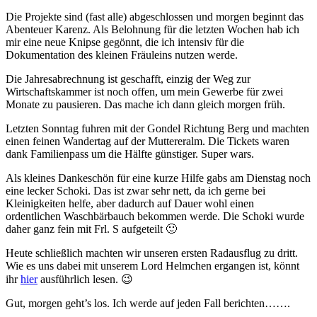
Die Projekte sind (fast alle) abgeschlossen und morgen beginnt das
Abenteuer Karenz. Als Belohnung für die letzten Wochen hab ich
mir eine neue Knipse gegönnt, die ich intensiv für die
Dokumentation des kleinen Fräuleins nutzen werde.
Die Jahresabrechnung ist geschafft, einzig der Weg zur
Wirtschaftskammer ist noch offen, um mein Gewerbe für zwei
Monate zu pausieren. Das mache ich dann gleich morgen früh.
Letzten Sonntag fuhren mit der Gondel Richtung Berg und machten
einen feinen Wandertag auf der Muttereralm. Die Tickets waren
dank Familienpass um die Hälfte günstiger. Super wars.
Als kleines Dankeschön für eine kurze Hilfe gabs am Dienstag noch
eine lecker Schoki. Das ist zwar sehr nett, da ich gerne bei
Kleinigkeiten helfe, aber dadurch auf Dauer wohl einen
ordentlichen Waschbärbauch bekommen werde. Die Schoki wurde
daher ganz fein mit Frl. S aufgeteilt 🙂
Heute schließlich machten wir unseren ersten Radausflug zu dritt.
Wie es uns dabei mit unserem Lord Helmchen ergangen ist, könnt
ihr
hier
ausführlich lesen. 😉
Gut, morgen geht’s los. Ich werde auf jeden Fall berichten…….