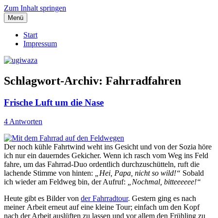
Zum Inhalt springen
Menü
Einblicke, Ausblick und Lichtblicke
ugiwaza
Start
Impressum
Schlagwort-Archiv:
Fahrradfahren
Frische Luft um die Nase
4 Antworten
Der noch kühle Fahrtwind weht ins Gesicht und von der Sozia höre
ich nur ein dauerndes Gekicher. Wenn ich rasch vom Weg ins Feld
fahre, um das Fahrrad-Duo ordentlich durchzuschütteln, ruft die
lachende Stimme von hinten:
„Hei, Papa, nicht so wild!“
Sobald
ich wieder am Feldweg bin, der Aufruf:
„Nochmal, bitteeeeee!“
Heute gibt es Bilder von
der Fahrradtour
. Gestern ging es nach
meiner Arbeit erneut auf eine kleine Tour; einfach um den Kopf
nach der Arbeit auslüften zu lassen und vor allem den Frühling zu