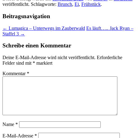
veröffentlicht. Schlagworte:
Brunch
,
Ei
,
Frühstück
.
Beitragsnavigation
←
Lumagica – Unterwegs im Zauberwald
Es läuft….. Jack Ryan –
Staffel 3
→
Schreibe einen Kommentar
Deine E-Mail-Adresse wird nicht veröffentlicht.
Erforderliche
Felder sind mit
*
markiert
Kommentar
*
Name
*
E-Mail-Adresse
*