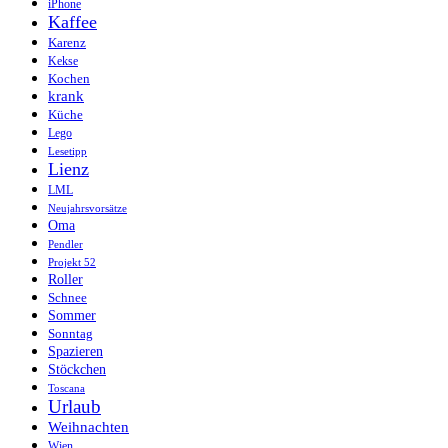
iPhone
Kaffee
Karenz
Kekse
Kochen
krank
Küche
Lego
Lesetipp
Lienz
LML
Neujahrsvorsätze
Oma
Pendler
Projekt 52
Roller
Schnee
Sommer
Sonntag
Spazieren
Stöckchen
Toscana
Urlaub
Weihnachten
Wien