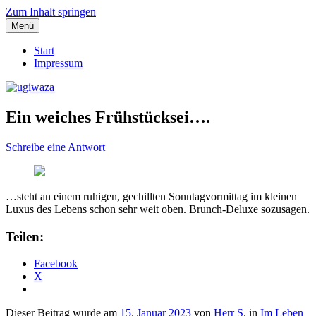
Zum Inhalt springen
Menü
Einblicke, Ausblick und Lichtblicke
ugiwaza
Start
Impressum
Ein weiches Frühstücksei….
Schreibe eine Antwort
…steht an einem ruhigen, gechillten Sonntagvormittag im kleinen
Luxus des Lebens schon sehr weit oben. Brunch-Deluxe sozusagen.
Teilen:
Facebook
X
Dieser Beitrag wurde am
15. Januar 2023
von
Herr S.
in
Im Leben