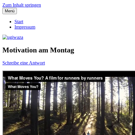
Zum Inhalt springen
Menü
Einblicke, Ausblick und Lichtblicke
ugiwaza
Start
Impressum
Motivation am Montag
Schreibe eine Antwort