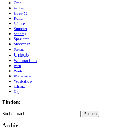
Oma
Pendler
Projekt 52
Roller
Schnee
Sommer
Sonntag
Spazieren
Stöckchen
Toscana
Urlaub
Weihnachten
Wien
Winter
Wochenende
Workshop
Zahnarzt
Zug
Finden:
Suchen nach:
Archiv