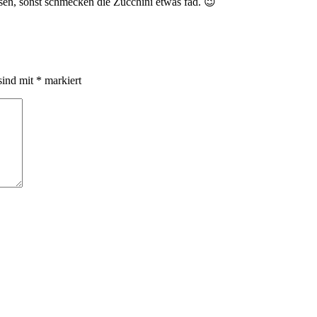
ssen, sonst schmecken die Zucchini etwas fad. 😉
sind mit
*
markiert