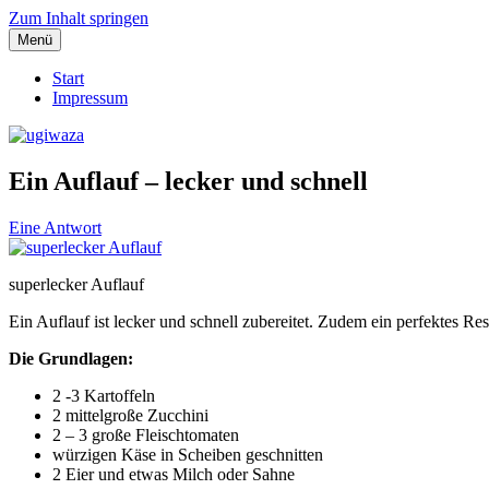
Zum Inhalt springen
Menü
Einblicke, Ausblick und Lichtblicke
ugiwaza
Start
Impressum
Ein Auflauf – lecker und schnell
Eine Antwort
superlecker Auflauf
Ein Auflauf ist lecker und schnell zubereitet. Zudem ein perfektes R
Die Grundlagen:
2 -3 Kartoffeln
2 mittelgroße Zucchini
2 – 3 große Fleischtomaten
würzigen Käse in Scheiben geschnitten
2 Eier und etwas Milch oder Sahne