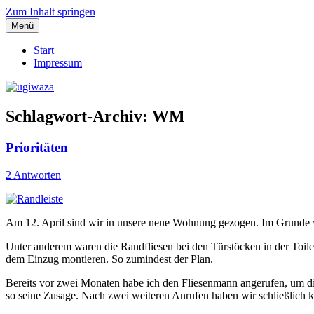
Zum Inhalt springen
Menü
Einblicke, Ausblick und Lichtblicke
ugiwaza
Start
Impressum
Schlagwort-Archiv:
WM
Prioritäten
2 Antworten
Am 12. April sind wir in unsere neue Wohnung gezogen. Im Grunde war
Unter anderem waren die Randfliesen bei den Türstöcken in der Toilet
dem Einzug montieren. So zumindest der Plan.
Bereits vor zwei Monaten habe ich den Fliesenmann angerufen, um die
so seine Zusage. Nach zwei weiteren Anrufen haben wir schließlich k