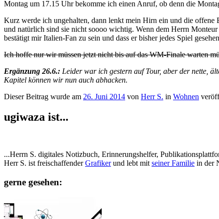
Montag um 17.15 Uhr bekomme ich einen Anruf, ob denn die Montage 
Kurz werde ich ungehalten, dann lenkt mein Hirn ein und die offene 
und natürlich sind sie nicht soooo wichtig. Wenn dem Herrn Monteur se
bestätigt mir Italien-Fan zu sein und dass er bisher jedes Spiel geseh
Ich hoffe nur wir müssen jetzt nicht bis auf das WM-Finale warten m
Ergänzung 26.6.:
Leider war ich gestern auf Tour, aber der nette, äl
Kapitel können wir nun auch abhacken.
Dieser Beitrag wurde am
26. Juni 2014
von
Herr S.
in
Wohnen
veröff
ugiwaza ist...
...Herrn S. digitales Notizbuch, Erinnerungshelfer, Publikationspla
Herr S. ist freischaffender
Grafiker
und lebt mit
seiner Familie
in der 
gerne gesehen: