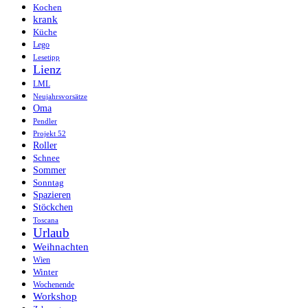
Kochen
krank
Küche
Lego
Lesetipp
Lienz
LML
Neujahrsvorsätze
Oma
Pendler
Projekt 52
Roller
Schnee
Sommer
Sonntag
Spazieren
Stöckchen
Toscana
Urlaub
Weihnachten
Wien
Winter
Wochenende
Workshop