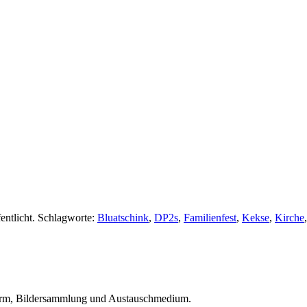
entlicht. Schlagworte:
Bluatschink
,
DP2s
,
Familienfest
,
Kekse
,
Kirche
ttform, Bildersammlung und Austauschmedium.