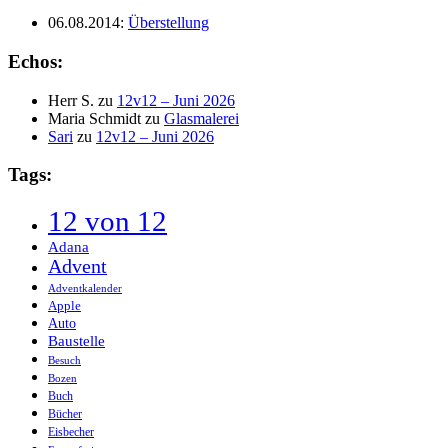
06.08.2014
:
Überstellung
Echos:
Herr S.
zu
12v12 – Juni 2026
Maria Schmidt
zu
Glasmalerei
Sari
zu
12v12 – Juni 2026
Tags:
12 von 12
Adana
Advent
Adventkalender
Apple
Auto
Baustelle
Besuch
Bozen
Buch
Bücher
Eisbecher