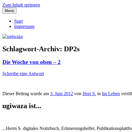
Zum Inhalt springen
Menü
Einblicke, Ausblick und Lichtblicke
ugiwaza
Start
Impressum
Schlagwort-Archiv:
DP2s
Die Woche von oben – 2
Schreibe eine Antwort
Dieser Beitrag wurde am
3. Juni 2012
von
Herr S.
in
Im Leben
veröff
ugiwaza ist...
...Herrn S. digitales Notizbuch, Erinnerungshelfer, Publikationspla