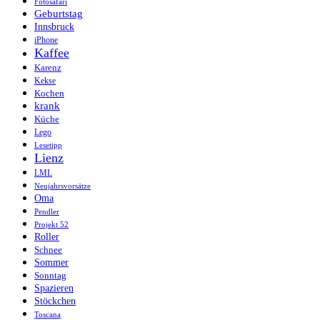
Fotosafari
Geburtstag
Innsbruck
iPhone
Kaffee
Karenz
Kekse
Kochen
krank
Küche
Lego
Lesetipp
Lienz
LML
Neujahrsvorsätze
Oma
Pendler
Projekt 52
Roller
Schnee
Sommer
Sonntag
Spazieren
Stöckchen
Toscana