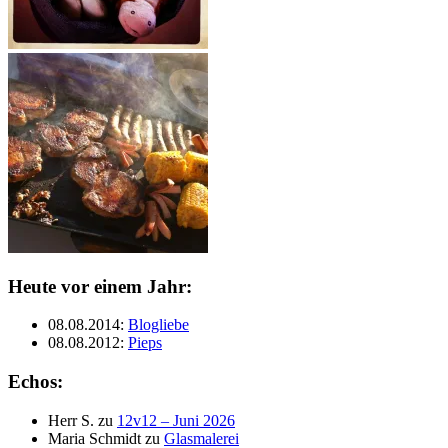
Heute vor einem Jahr:
08.08.2014
:
Blogliebe
08.08.2012
:
Pieps
Echos:
Herr S.
zu
12v12 – Juni 2026
Maria Schmidt
zu
Glasmalerei