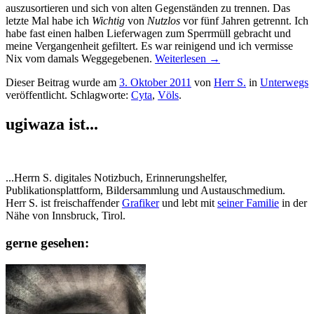
auszusortieren und sich von alten Gegenständen zu trennen. Das
letzte Mal habe ich
Wichtig
von
Nutzlos
vor fünf Jahren getrennt. Ich
habe fast einen halben Lieferwagen zum Sperrmüll gebracht und
meine Vergangenheit gefiltert. Es war reinigend und ich vermisse
Nix vom damals Weggegebenen.
Weiterlesen
→
Dieser Beitrag wurde am
3. Oktober 2011
von
Herr S.
in
Unterwegs
veröffentlicht. Schlagworte:
Cyta
,
Völs
.
ugiwaza ist...
...Herrn S. digitales Notizbuch, Erinnerungshelfer,
Publikationsplattform, Bildersammlung und Austauschmedium.
Herr S. ist freischaffender
Grafiker
und lebt mit
seiner Familie
in der
Nähe von Innsbruck, Tirol.
gerne gesehen: