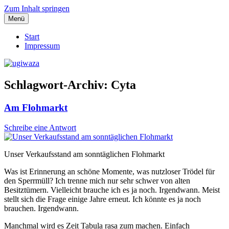
Zum Inhalt springen
Menü
Einblicke, Ausblick und Lichtblicke
ugiwaza
Start
Impressum
Schlagwort-Archiv:
Cyta
Am Flohmarkt
Schreibe eine Antwort
Unser Verkaufsstand am sonntäglichen Flohmarkt
Was ist Erinnerung an schöne Momente, was nutzloser Trödel für
den Sperrmüll? Ich trenne mich nur sehr schwer von alten
Besitztümern. Vielleicht brauche ich es ja noch. Irgendwann. Meist
stellt sich die Frage einige Jahre erneut. Ich könnte es ja noch
brauchen. Irgendwann.
Manchmal wird es Zeit Tabula rasa zum machen. Einfach