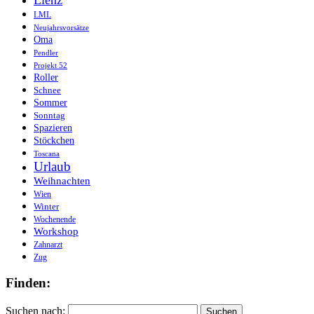
LML
Neujahrsvorsätze
Oma
Pendler
Projekt 52
Roller
Schnee
Sommer
Sonntag
Spazieren
Stöckchen
Toscana
Urlaub
Weihnachten
Wien
Winter
Wochenende
Workshop
Zahnarzt
Zug
Finden:
Suchen nach: