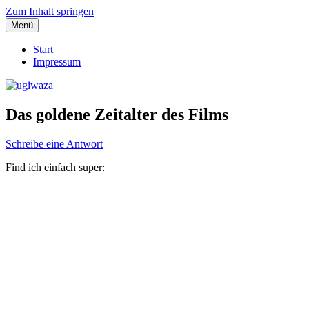
Zum Inhalt springen
Menü
Einblicke, Ausblick und Lichtblicke
ugiwaza
Start
Impressum
Das goldene Zeitalter des Films
Schreibe eine Antwort
Find ich einfach super: