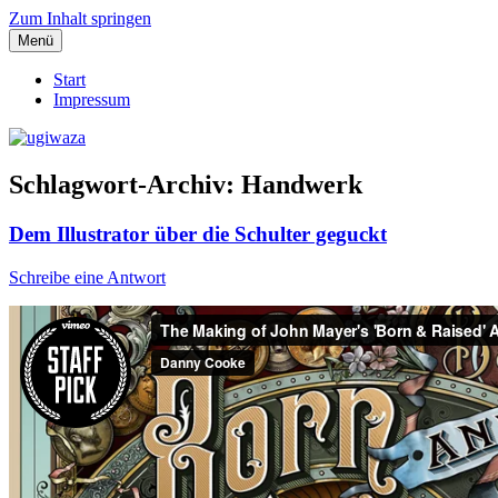
Zum Inhalt springen
Menü
Einblicke, Ausblick und Lichtblicke
ugiwaza
Start
Impressum
Schlagwort-Archiv:
Handwerk
Dem Illustrator über die Schulter geguckt
Schreibe eine Antwort