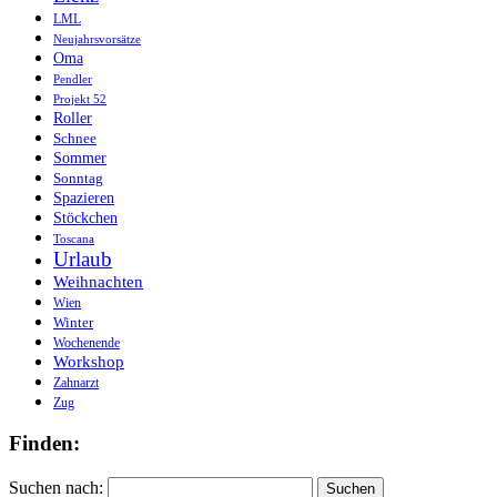
LML
Neujahrsvorsätze
Oma
Pendler
Projekt 52
Roller
Schnee
Sommer
Sonntag
Spazieren
Stöckchen
Toscana
Urlaub
Weihnachten
Wien
Winter
Wochenende
Workshop
Zahnarzt
Zug
Finden:
Suchen nach: