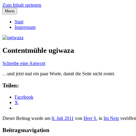
Zum Inhalt springen
Menü
Einblicke, Ausblick und Lichtblicke
ugiwaza
Start
Impressum
Contentmühle ugiwaza
Schreibe eine Antwort
…und jetzt mal ein paar Worte, damit die Seite nicht rostet.
Teilen:
Facebook
X
Dieser Beitrag wurde am
8. Juli 2011
von
Herr S.
in
Im Netz
veröffen
Beitragsnavigation