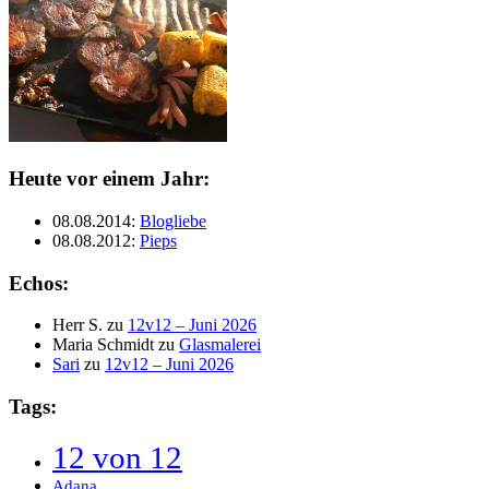
Heute vor einem Jahr:
08.08.2014
:
Blogliebe
08.08.2012
:
Pieps
Echos:
Herr S.
zu
12v12 – Juni 2026
Maria Schmidt
zu
Glasmalerei
Sari
zu
12v12 – Juni 2026
Tags:
12 von 12
Adana