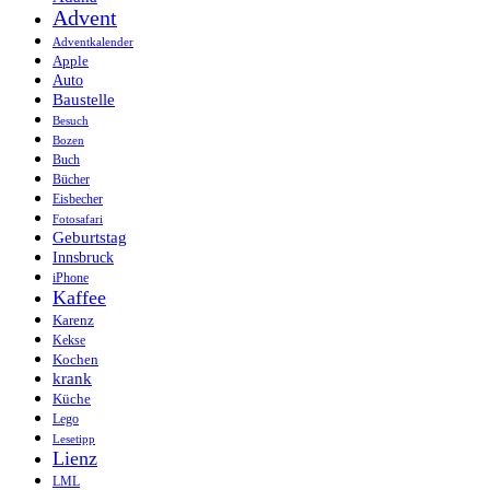
Advent
Adventkalender
Apple
Auto
Baustelle
Besuch
Bozen
Buch
Bücher
Eisbecher
Fotosafari
Geburtstag
Innsbruck
iPhone
Kaffee
Karenz
Kekse
Kochen
krank
Küche
Lego
Lesetipp
Lienz
LML