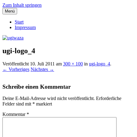
Zum Inhalt springen
Menü
Einblicke, Ausblick und Lichtblicke
ugiwaza
Start
Impressum
ugi-logo_4
Veröffentlicht
10. Juli 2011
am
300 × 100
in
ugi-logo_4
.
← Vorheriges
Nächstes →
Schreibe einen Kommentar
Deine E-Mail-Adresse wird nicht veröffentlicht.
Erforderliche
Felder sind mit
*
markiert
Kommentar
*