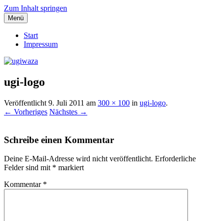
Zum Inhalt springen
Menü
Einblicke, Ausblick und Lichtblicke
ugiwaza
Start
Impressum
ugi-logo
Veröffentlicht
9. Juli 2011
am
300 × 100
in
ugi-logo
.
← Vorheriges
Nächstes →
Schreibe einen Kommentar
Deine E-Mail-Adresse wird nicht veröffentlicht.
Erforderliche
Felder sind mit
*
markiert
Kommentar
*