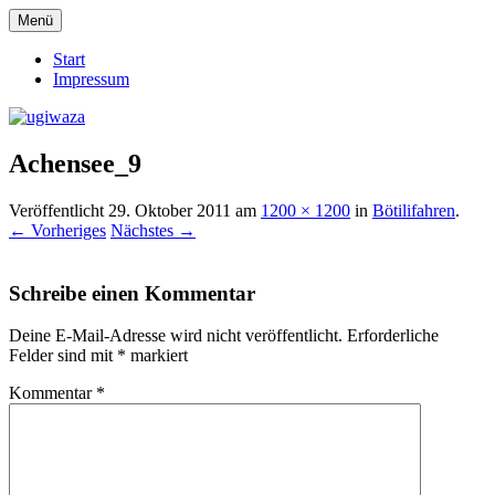
Zum
Menü
Inhalt
Einblicke, Ausblick und Lichtblicke
ugiwaza
springen
Start
Impressum
Achensee_9
Veröffentlicht
29. Oktober 2011
am
1200 × 1200
in
Bötilifahren
.
← Vorheriges
Nächstes →
Schreibe einen Kommentar
Deine E-Mail-Adresse wird nicht veröffentlicht.
Erforderliche
Felder sind mit
*
markiert
Kommentar
*